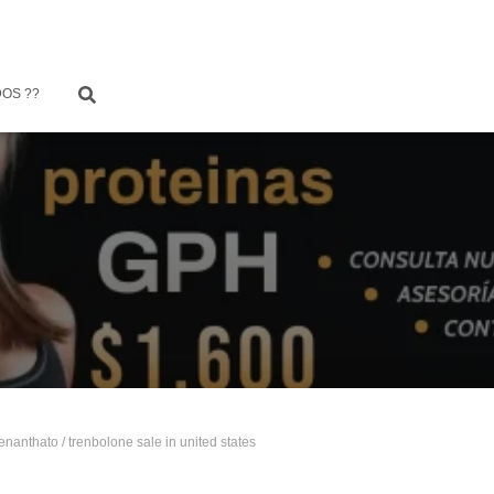
OS ??
enanthato
/ trenbolone sale in united states