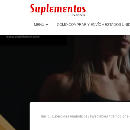
MENU
COMO COMPRAR Y ENVÍO A ESTADOS UNID
Inicio
/
Esteroides Anabolicos
/
Inyectables
/
trembolona 