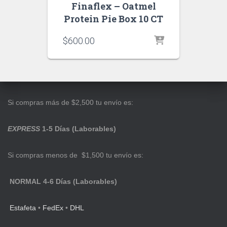
Finaflex – Oatmel
Protein Pie Box 10 CT
$
600.00
Si compras más de $2,500 tu envío es:
EXPRESS
1-5 Días (Laborables)
Si compras menos de $1,500 tu envío es:
NORMAL 4-6 Días (Laborables)
Estafeta
•
FedEx
•
DHL