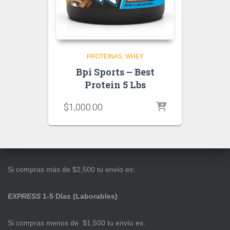
PROTEINAS
WHEY
Bpi Sports – Best
Protein 5 Lbs
$
1,000.00
Si compras más de $2,500 tu envío es:
EXPRESS
1-5 Días (Laborables)
Si compras menos de $1,500 tu envío es: