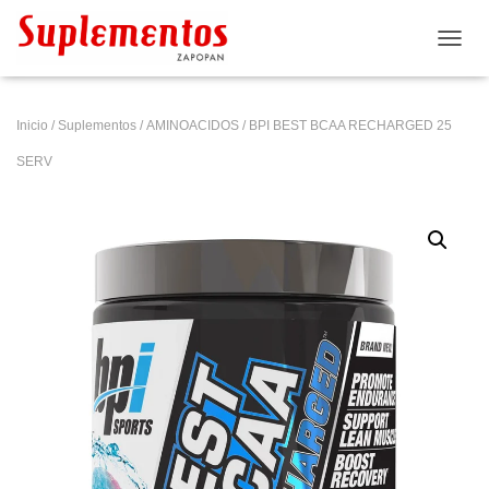
CAMB
Inicio
/
Suplementos
/
AMINOACIDOS
/ BPI BEST BCAA RECHARGED 25
SERV