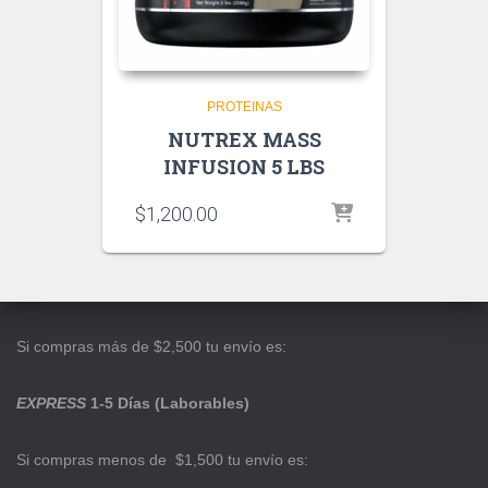
PROTEINAS
NUTREX MASS
INFUSION 5 LBS
$
1,200.00
Si compras más de $2,500 tu envío es:
EXPRESS
1-5 Días (Laborables)
Si compras menos de $1,500 tu envío es: