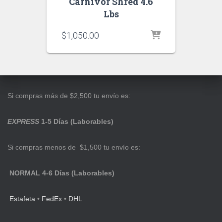
Carnivor Shred 4.6
Lbs
$
1,050.00
Si compras más de $2,500 tu envío es:
EXPRESS
1-5 Días (Laborables)
Si compras menos de $1,500 tu envío es:
NORMAL 4-6 Días (Laborables)
Estafeta
•
FedEx
•
DHL