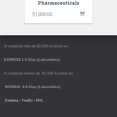
Pharmaceuticals
$
1,000.00
Si compras más de $2,500 tu envío es:
EXPRESS
1-5 Días (Laborables)
Si compras menos de $1,500 tu envío es:
NORMAL 4-6 Días (Laborables)
Estafeta
•
FedEx
•
DHL