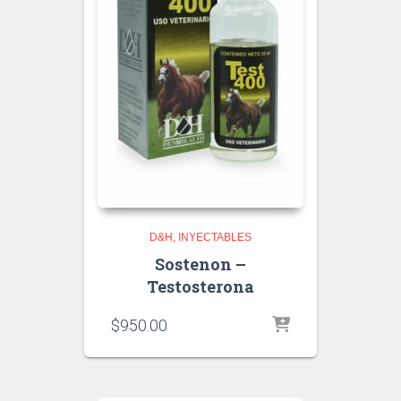
D&H
INYECTABLES
Sostenon –
Testosterona
$
950.00