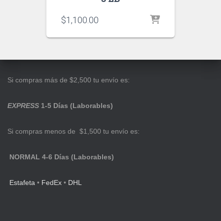
$
1,100.00
Si compras más de $2,500 tu envío es:
EXPRESS
1-5 Días (Laborables)
Si compras menos de $1,500 tu envío es:
NORMAL 4-6 Días (Laborables)
Estafeta
•
FedEx
•
DHL