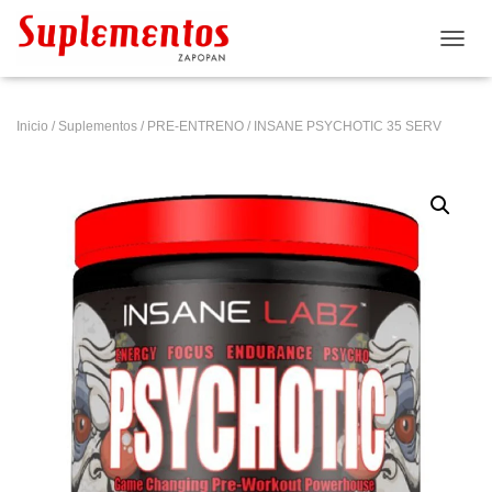
CAMB
Inicio
/
Suplementos
/
PRE-ENTRENO
/ INSANE PSYCHOTIC 35 SERV