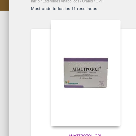
Inicio
/
Esteroides Anabolicos
/
Orales
/ GPH
Mostrando todos los 11 resultados
ANAZTROZOL
GPH