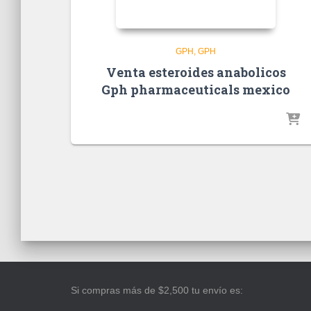
GPH
GPH
Venta esteroides anabolicos
Gph pharmaceuticals mexico
Si compras más de $2,500 tu envío es: